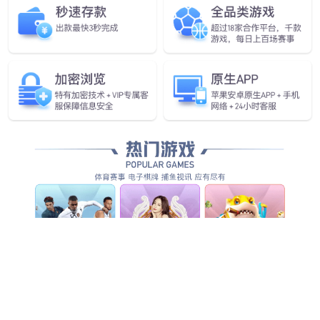
OUR SERVICES
公司服务
滑雪度假套餐
提供滑雪度假套餐服务，包括住宿、滑雪课程等；