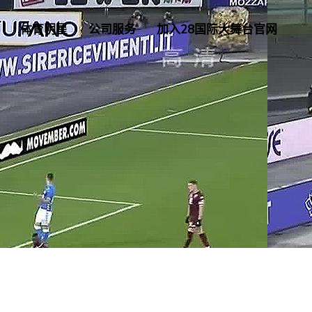
体育明星
公司服务
加入28国际大舞台官网