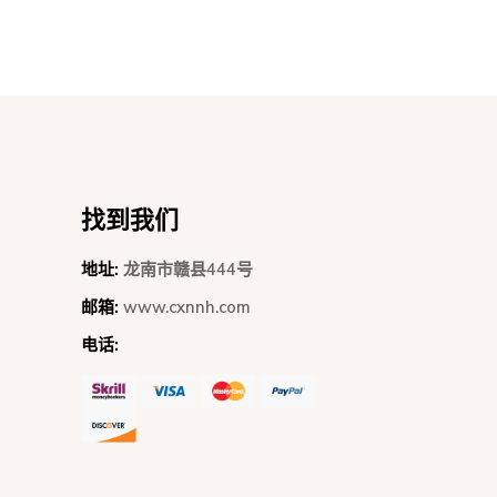
找到我们
地址:
龙南市赣县444号
邮箱:
www.cxnnh.com
电话: