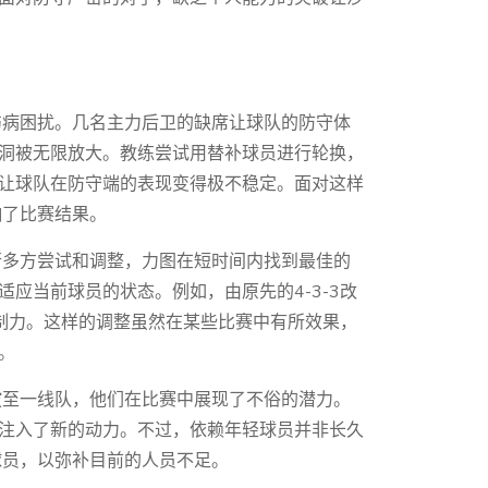
伤病困扰。几名主力后卫的缺席让球队的防守体
洞被无限放大。教练尝试用替补球员进行轮换，
让球队在防守端的表现变得极不稳定。面对这样
响了比赛结果。
行多方尝试和调整，力图在短时间内找到最佳的
应当前球员的状态。例如，由原先的4-3-3改
控制力。这样的调整虽然在某些比赛中有所效果，
。
拔至一线队，他们在比赛中展现了不俗的潜力。
注入了新的动力。不过，依赖年轻球员并非长久
球员，以弥补目前的人员不足。