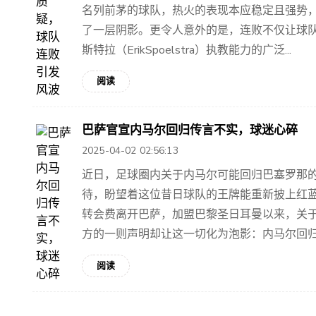
名列前茅的球队，热火的表现本应稳定且强势
了一层阴影。更令人意外的是，连败不仅让球队
斯特拉（ErikSpoelstra）执教能力的广泛...
阅读
巴萨官宣内马尔回归传言不实，球迷心碎
2025-04-02 02:56:13
近日，足球圈内关于内马尔可能回归巴塞罗那
待，盼望着这位昔日球队的王牌能重新披上红蓝战
转会费离开巴萨，加盟巴黎圣日耳曼以来，关
方的一则声明却让这一切化为泡影：内马尔回归的
阅读