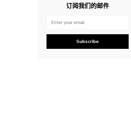
订阅我们的邮件
Subscribe