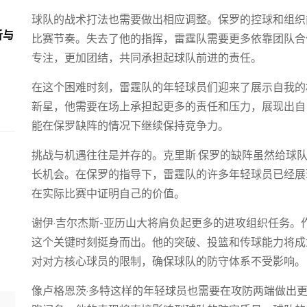
球队的战术打法也需要做出相应调整。保罗的控球和组织
析与
比赛节奏。失去了他的指挥，雷霆队需要更多依靠团队合
专注，更加团结，共同承担起球队前进的责任。
在这个困难时刻，雷霆队的年轻球员们迎来了展示自我的
新星，他需要在场上承担起更多的责任和压力，展现出自
能在保罗缺阵的情况下继续保持竞争力。
挑战与机遇往往是并存的。克里斯·保罗的缺阵虽然给球
长机会。在保罗的指导下，雷霆队的许多年轻球员已经展
在实际比赛中证明自己的价值。
谢伊·吉尔杰斯-亚历山大将肩负起更多的进攻组织任务
这个关键时刻挺身而出。他的突破、投篮和传球能力将成
对对方核心球员的限制，确保球队的防守体系不受影响。
像卢格恩茨·多特这样的年轻球员也需要在攻防两端做出