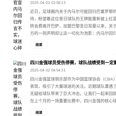
2025-04-02 02:56:13
近日，足球圈内关于内马尔可能回归巴塞罗那
待，盼望着这位昔日球队的王牌能重新披上红蓝战
转会费离开巴萨，加盟巴黎圣日耳曼以来，关
方的一则声明却让这一切化为泡影：内马尔回归的
阅读
四川金强球员受伤停赛，球队战绩受到一定
2025-04-02 04:54:31
四川金强篮球俱乐部作为中国篮球协会（CBA
表现，吸引了大量球迷的关注。近期球队遭遇
无疑给球队带来了巨大冲击。让我们一起来回顾
在上个月的一场重要比赛中，四川金强的核心球员
阅读