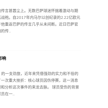
的传言甚嚣尘上。无数巴萨球迷怀揣着激动与期
袍。自2017年内马尔以创纪录的2.22亿欧元
于他重返巴萨的传言几乎从未间断。近日巴萨官
传...
影响
）的一支劲旅，近年来凭借强劲的实力和不俗的
了一次重大挫折：核心球员因伤停赛，这一消息
和分析这次事件的来龙去脉。 球员受伤的背景
在一...