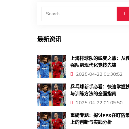
最新资讯
上海排球队的蜕变之旅：从
强队到现代化竞技先锋
2025-04-22 01:30:52
乒乓球新手必看：快速掌握
与训练方法的全面指南
2025-04-22 01:09:50
重磅专题：探讨FPX在盯防
上的创新与实践分析