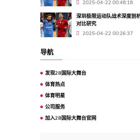
2025-04-22 00:48:18
深圳极限运动队战术深度剖
对比研究
2025-04-22 00:26:37
导航
发现28国际大舞台
体育热点
体育明星
公司服务
加入28国际大舞台官网