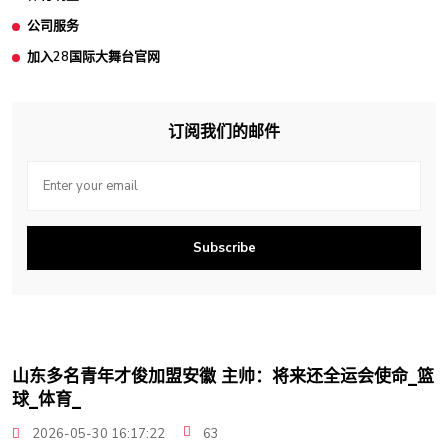
公司服务
加入28国际大舞台官网
订阅我们的邮件
Subscribe
山东多名青年才俊加盟安徽 主帅：将来还全运会使命_篮
球_体育_
2026-05-30 16:17:22
63