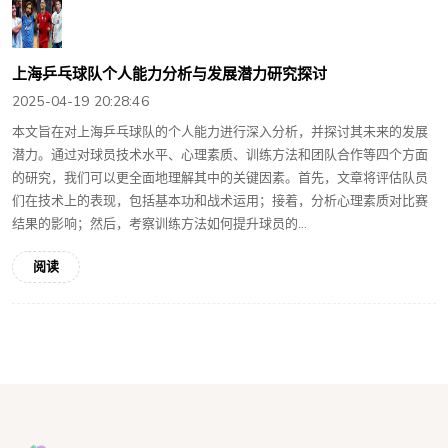
上海乒乓球队个人能力分析与发展潜力研究探讨
2025-04-19 20:28:46
本文旨在对上海乒乓球队的个人能力进行深入分析，并探讨其未来的发展
潜力。通过对球员技术水平、心理素质、训练方法和团队合作等四个方面
的研究，我们可以更全面地理解其中的关键因素。首先，文章将评估队员
们在技术上的表现，包括基本功和战术运用；接着，分析心理素质对比赛
结果的影响；然后，考察训练方法如何提升球员的...
阅读