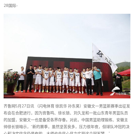
28国际-
齐鲁网5月27日讯 （闪电体育 徐凯华 孙东昊）安徽文一男篮新赛季出征发
布会在合肥进行，因为宫鲁鸣、徐长锁、刘久龙和一批山东青年男篮队员
的加盟，安徽文一也是备受各界存眷。对此，中国男篮助理锻练、安徽主
帅徐长锁暗示，“新的赛季，虽然坚苦良多，压力很年夜，但球队冲冠的决
心和决定信念仍是有的，大师也会尽心尽力实现这个冠军梦。”